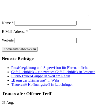
Name
*
E-Mail-Adresse
*
Website
Neueste Beiträge
Praxisbegleitung und Supervision für Ehrenamtliche
Cafe Lichtblick – ein zweites Café Lichtblick in Jestetten
Eltern-Trauer-Gruppe in Weil am Rhein
„Baum der Erinnerung“ in Wehr
Trauercafé Hoffnungstreff in Lauchringen
Trauercafé / Offener Treff
21
Aug.