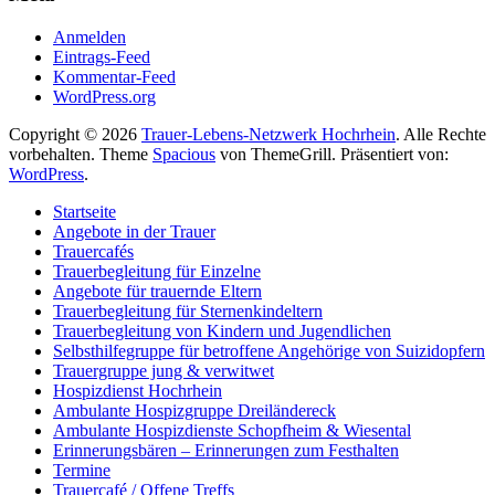
Anmelden
Eintrags-Feed
Kommentar-Feed
WordPress.org
Copyright © 2026
Trauer-Lebens-Netzwerk Hochrhein
. Alle Rechte
vorbehalten. Theme
Spacious
von ThemeGrill. Präsentiert von:
WordPress
.
Startseite
Angebote in der Trauer
Trauercafés
Trauerbegleitung für Einzelne
Angebote für trauernde Eltern
Trauerbegleitung für Sternenkindeltern
Trauerbegleitung von Kindern und Jugendlichen
Selbsthilfegruppe für betroffene Angehörige von Suizidopfern
Trauergruppe jung & verwitwet
Hospizdienst Hochrhein
Ambulante Hospizgruppe Dreiländereck
Ambulante Hospizdienste Schopfheim & Wiesental
Erinnerungsbären – Erinnerungen zum Festhalten
Termine
Trauercafé / Offene Treffs