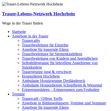
Zum
Inhalt
springen
Trauer-Lebens-Netzwerk Hochrhein
Wege in der Trauer finden
Menü
Startseite
Angebote in der Trauer
Trauercafés
Trauerbegleitung für Einzelne
Angebote für trauernde Eltern
Trauerbegleitung für Sternenkindeltern
Trauerbegleitung von Kindern und Jugendlichen
Selbsthilfegruppe für betroffene Angehörige von
Suizidopfern
Trauergruppe jung & verwitwet
Hospizdienst Hochrhein
Ambulante Hospizgruppe Dreiländereck
Ambulante Hospizdienste Schopfheim & Wiesental
Erinnerungsbären – Erinnerungen zum Festhalten
Termine
Trauercafé / Offene Treffs
Angebote in Bildungshäusern, Vorträge und Seminare
Angebote für trauernde Eltern