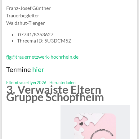
Franz-Josef Günther
Trauerbegleiter
Waldshut-Tiengen
07741/8353627
Threema ID: 5U3DCM5Z
fjg@trauernetzwerk-hochrhein.de
Termine
hier
Elterntrauerflyer2026
Herunterladen
3. Verwaiste Eltern
Gruppe Schopfheim