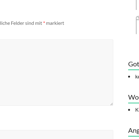
liche Felder sind mit
*
markiert
Got
k
Woc
K
Ang