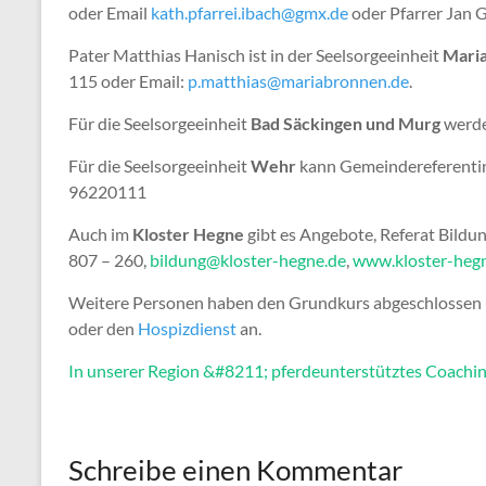
oder Email
kath.pfarrei.ibach@gmx.de
oder Pfarrer Jan G
Pater Matthias Hanisch ist in der Seelsorgeeinheit
Mari
115 oder Email:
p.matthias@mariabronnen.de
.
Für die Seelsorgeeinheit
Bad Säckingen und Murg
werde
Für die Seelsorgeeinheit
Wehr
kann Gemeindereferentin
96220111
Auch im
Kloster Hegne
gibt es Angebote, Referat Bild
807 – 260,
bildung@kloster-hegne.de
,
www.kloster-heg
Weitere Personen haben den Grundkurs abgeschlossen u
oder den
Hospizdienst
an.
In unserer Region &#8211; pferdeunterstütztes Coachin
Schreibe einen Kommentar