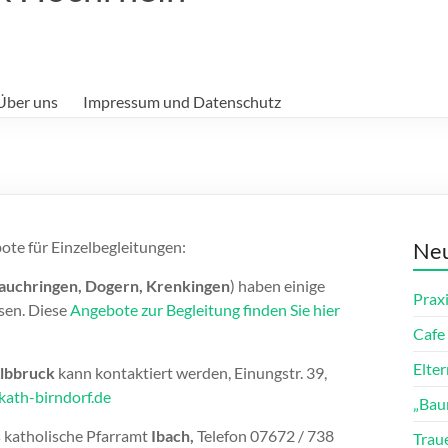
Über uns
Impressum und Datenschutz
ote für Einzelbegleitungen:
Neu
auchringen, Dogern, Krenkingen
) haben einige
Prax
sen. Diese
Angebote zur Begleitung finden Sie hier
Cafe 
Elte
lbbruck
kann kontaktiert werden, Einungstr. 39,
kath-birndorf.de
„Bau
 katholische Pfarramt
Ibach,
Telefon 07672 / 738
Trau