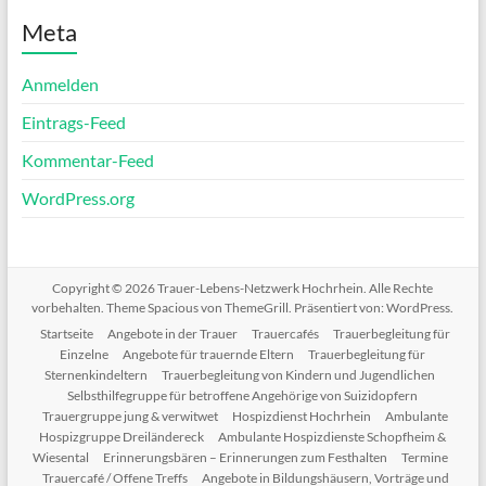
Meta
Anmelden
Eintrags-Feed
Kommentar-Feed
WordPress.org
Copyright © 2026
Trauer-Lebens-Netzwerk Hochrhein
. Alle Rechte
vorbehalten. Theme
Spacious
von ThemeGrill. Präsentiert von:
WordPress
.
Startseite
Angebote in der Trauer
Trauercafés
Trauerbegleitung für
Einzelne
Angebote für trauernde Eltern
Trauerbegleitung für
Sternenkindeltern
Trauerbegleitung von Kindern und Jugendlichen
Selbsthilfegruppe für betroffene Angehörige von Suizidopfern
Trauergruppe jung & verwitwet
Hospizdienst Hochrhein
Ambulante
Hospizgruppe Dreiländereck
Ambulante Hospizdienste Schopfheim &
Wiesental
Erinnerungsbären – Erinnerungen zum Festhalten
Termine
Trauercafé / Offene Treffs
Angebote in Bildungshäusern, Vorträge und