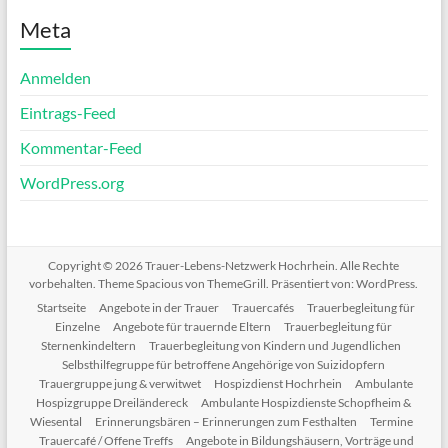
Meta
Anmelden
Eintrags-Feed
Kommentar-Feed
WordPress.org
Copyright © 2026
Trauer-Lebens-Netzwerk Hochrhein
. Alle Rechte
vorbehalten. Theme
Spacious
von ThemeGrill. Präsentiert von:
WordPress
.
Startseite
Angebote in der Trauer
Trauercafés
Trauerbegleitung für
Einzelne
Angebote für trauernde Eltern
Trauerbegleitung für
Sternenkindeltern
Trauerbegleitung von Kindern und Jugendlichen
Selbsthilfegruppe für betroffene Angehörige von Suizidopfern
Trauergruppe jung & verwitwet
Hospizdienst Hochrhein
Ambulante
Hospizgruppe Dreiländereck
Ambulante Hospizdienste Schopfheim &
Wiesental
Erinnerungsbären – Erinnerungen zum Festhalten
Termine
Trauercafé / Offene Treffs
Angebote in Bildungshäusern, Vorträge und