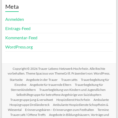
Meta
Anmelden
Eintrags-Feed
Kommentar-Feed
WordPress.org
Copyright © 2026
Trauer-Lebens-Netzwerk Hochrhein
. Alle Rechte
vorbehalten. Theme
Spacious
von ThemeGrill. Präsentiert von:
WordPress
.
Startseite
Angebote in der Trauer
Trauercafés
Trauerbegleitung für
Einzelne
Angebote für trauernde Eltern
Trauerbegleitung für
Sternenkindeltern
Trauerbegleitung von Kindern und Jugendlichen
Selbsthilfegruppe für betroffene Angehörige von Suizidopfern
Trauergruppe jung & verwitwet
Hospizdienst Hochrhein
Ambulante
Hospizgruppe Dreiländereck
Ambulante Hospizdienste Schopfheim &
Wiesental
Erinnerungsbären – Erinnerungen zum Festhalten
Termine
Trauercafé / Offene Treffs
Angebote in Bildungshäusern, Vorträge und