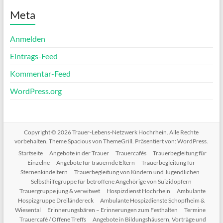
Meta
Anmelden
Eintrags-Feed
Kommentar-Feed
WordPress.org
Copyright © 2026
Trauer-Lebens-Netzwerk Hochrhein
. Alle Rechte
vorbehalten. Theme
Spacious
von ThemeGrill. Präsentiert von:
WordPress
.
Startseite
Angebote in der Trauer
Trauercafés
Trauerbegleitung für
Einzelne
Angebote für trauernde Eltern
Trauerbegleitung für
Sternenkindeltern
Trauerbegleitung von Kindern und Jugendlichen
Selbsthilfegruppe für betroffene Angehörige von Suizidopfern
Trauergruppe jung & verwitwet
Hospizdienst Hochrhein
Ambulante
Hospizgruppe Dreiländereck
Ambulante Hospizdienste Schopfheim &
Wiesental
Erinnerungsbären – Erinnerungen zum Festhalten
Termine
Trauercafé / Offene Treffs
Angebote in Bildungshäusern, Vorträge und