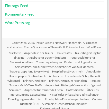
Eintrags-Feed
Kommentar-Feed
WordPress.org
Copyright © 2026
Trauer-Lebens-Netzwerk Hochrhein
. Alle Rechte
vorbehalten. Theme
Spacious
von ThemeGrill. Präsentiert von:
WordPress
.
Startseite
Angebote in der Trauer
Trauercafés
Trauerbegleitung für
Einzelne
Angebote für trauernde Eltern
Trauerbegleitung für
Sternenkindeltern
Trauerbegleitung von Kindern und Jugendlichen
Selbsthilfegruppe für betroffene Angehörige von Suizidopfern
Trauergruppe jung & verwitwet
Hospizdienst Hochrhein
Ambulante
Hospizgruppe Dreiländereck
Ambulante Hospizdienste Schopfheim &
Wiesental
Erinnerungsbären – Erinnerungen zum Festhalten
Termine
Trauercafé / Offene Treffs
Angebote in Bildungshäusern, Vorträge und
Seminare
Angebote für trauernde Eltern
Gottesdienste
Über uns
Impressum und Datenschutz
Historie der Privatsphäre-Einstellungen
Einwilligungen widerrufen
Privatsphäre-Einstellungen ändern
Cookie-
Richtlinie (EU)
Allgemeine Geschäftsbediungungen
Datenschutzerklärung