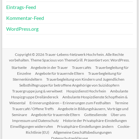
Eintrags-Feed
Kommentar-Feed
WordPress.org
Copyright © 2026
Trauer-Lebens-Netzwerk Hochrhein
. Alle Rechte
vorbehalten. Theme
Spacious
von ThemeGrill. Präsentiert von:
WordPress
.
Startseite
Angebote in der Trauer
Trauercafés
Trauerbegleitung für
Einzelne
Angebote für trauernde Eltern
Trauerbegleitung für
Sternenkindeltern
Trauerbegleitung von Kindern und Jugendlichen
Selbsthilfegruppe für betroffene Angehörige von Suizidopfern
Trauergruppe jung & verwitwet
Hospizdienst Hochrhein
Ambulante
Hospizgruppe Dreiländereck
Ambulante Hospizdienste Schopfheim &
Wiesental
Erinnerungsbären – Erinnerungen zum Festhalten
Termine
Trauercafé / Offene Treffs
Angebote in Bildungshäusern, Vorträge und
Seminare
Angebote für trauernde Eltern
Gottesdienste
Über uns
Impressum und Datenschutz
Historie der Privatsphäre-Einstellungen
Einwilligungen widerrufen
Privatsphäre-Einstellungen ändern
Cookie-
Richtlinie (EU)
Allgemeine Geschäftsbediungungen
Datenschutzerklärung