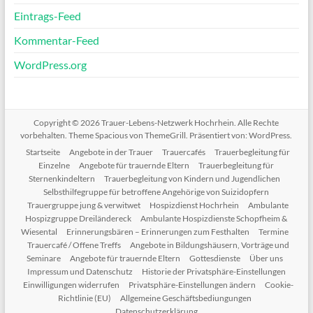
Eintrags-Feed
Kommentar-Feed
WordPress.org
Copyright © 2026
Trauer-Lebens-Netzwerk Hochrhein
. Alle Rechte
vorbehalten. Theme
Spacious
von ThemeGrill. Präsentiert von:
WordPress
.
Startseite
Angebote in der Trauer
Trauercafés
Trauerbegleitung für
Einzelne
Angebote für trauernde Eltern
Trauerbegleitung für
Sternenkindeltern
Trauerbegleitung von Kindern und Jugendlichen
Selbsthilfegruppe für betroffene Angehörige von Suizidopfern
Trauergruppe jung & verwitwet
Hospizdienst Hochrhein
Ambulante
Hospizgruppe Dreiländereck
Ambulante Hospizdienste Schopfheim &
Wiesental
Erinnerungsbären – Erinnerungen zum Festhalten
Termine
Trauercafé / Offene Treffs
Angebote in Bildungshäusern, Vorträge und
Seminare
Angebote für trauernde Eltern
Gottesdienste
Über uns
Impressum und Datenschutz
Historie der Privatsphäre-Einstellungen
Einwilligungen widerrufen
Privatsphäre-Einstellungen ändern
Cookie-
Richtlinie (EU)
Allgemeine Geschäftsbediungungen
Datenschutzerklärung