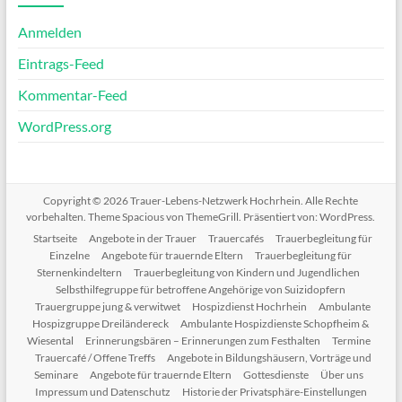
Anmelden
Eintrags-Feed
Kommentar-Feed
WordPress.org
Copyright © 2026
Trauer-Lebens-Netzwerk Hochrhein
. Alle Rechte
vorbehalten. Theme
Spacious
von ThemeGrill. Präsentiert von:
WordPress
.
Startseite
Angebote in der Trauer
Trauercafés
Trauerbegleitung für
Einzelne
Angebote für trauernde Eltern
Trauerbegleitung für
Sternenkindeltern
Trauerbegleitung von Kindern und Jugendlichen
Selbsthilfegruppe für betroffene Angehörige von Suizidopfern
Trauergruppe jung & verwitwet
Hospizdienst Hochrhein
Ambulante
Hospizgruppe Dreiländereck
Ambulante Hospizdienste Schopfheim &
Wiesental
Erinnerungsbären – Erinnerungen zum Festhalten
Termine
Trauercafé / Offene Treffs
Angebote in Bildungshäusern, Vorträge und
Seminare
Angebote für trauernde Eltern
Gottesdienste
Über uns
Impressum und Datenschutz
Historie der Privatsphäre-Einstellungen