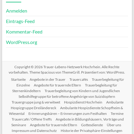
Anmelden
Eintrags-Feed
Kommentar-Feed
WordPress.org
Copyright © 2026
Trauer-Lebens-Netzwerk Hochrhein
. Alle Rechte
vorbehalten. Theme
Spacious
von ThemeGrill. Präsentiert von:
WordPress
.
Startseite
Angebote in der Trauer
Trauercafés
Trauerbegleitung für
Einzelne
Angebote für trauernde Eltern
Trauerbegleitung für
Sternenkindeltern
Trauerbegleitung von Kindern und Jugendlichen
Selbsthilfegruppe für betroffene Angehörige von Suizidopfern
Trauergruppe jung & verwitwet
Hospizdienst Hochrhein
Ambulante
Hospizgruppe Dreiländereck
Ambulante Hospizdienste Schopfheim &
Wiesental
Erinnerungsbären – Erinnerungen zum Festhalten
Termine
Trauercafé / Offene Treffs
Angebote in Bildungshäusern, Vorträge und
Seminare
Angebote für trauernde Eltern
Gottesdienste
Über uns
Impressum und Datenschutz
Historie der Privatsphäre-Einstellungen