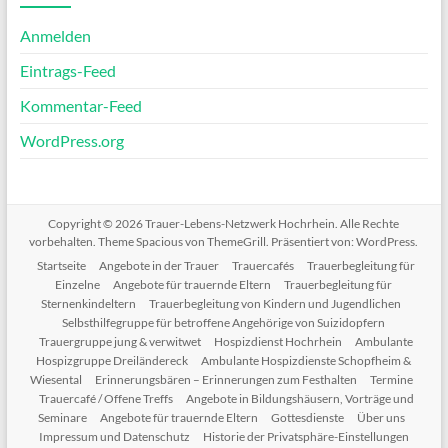
Anmelden
Eintrags-Feed
Kommentar-Feed
WordPress.org
Copyright © 2026
Trauer-Lebens-Netzwerk Hochrhein
. Alle Rechte
vorbehalten. Theme
Spacious
von ThemeGrill. Präsentiert von:
WordPress
.
Startseite
Angebote in der Trauer
Trauercafés
Trauerbegleitung für
Einzelne
Angebote für trauernde Eltern
Trauerbegleitung für
Sternenkindeltern
Trauerbegleitung von Kindern und Jugendlichen
Selbsthilfegruppe für betroffene Angehörige von Suizidopfern
Trauergruppe jung & verwitwet
Hospizdienst Hochrhein
Ambulante
Hospizgruppe Dreiländereck
Ambulante Hospizdienste Schopfheim &
Wiesental
Erinnerungsbären – Erinnerungen zum Festhalten
Termine
Trauercafé / Offene Treffs
Angebote in Bildungshäusern, Vorträge und
Seminare
Angebote für trauernde Eltern
Gottesdienste
Über uns
Impressum und Datenschutz
Historie der Privatsphäre-Einstellungen