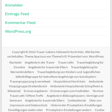
Anmelden
Eintrags-Feed
Kommentar-Feed
WordPress.org
Copyright © 2026
Trauer-Lebens-Netzwerk Hochrhein
. Alle Rechte
vorbehalten. Theme
Spacious
von ThemeGrill. Präsentiert von:
WordPress
.
Startseite
Angebote in der Trauer
Trauercafés
Trauerbegleitung für
Einzelne
Angebote für trauernde Eltern
Trauerbegleitung für
Sternenkindeltern
Trauerbegleitung von Kindern und Jugendlichen
Selbsthilfegruppe für betroffene Angehörige von Suizidopfern
Trauergruppe jung & verwitwet
Hospizdienst Hochrhein
Ambulante
Hospizgruppe Dreiländereck
Ambulante Hospizdienste Schopfheim &
Wiesental
Erinnerungsbären – Erinnerungen zum Festhalten
Termine
Trauercafé / Offene Treffs
Angebote in Bildungshäusern, Vorträge und
Seminare
Angebote für trauernde Eltern
Gottesdienste
Über uns
Impressum und Datenschutz
Historie der Privatsphäre-Einstellungen
Einwilligungen widerrufen
Privatsphäre-Einstellungen ändern
Cookie-