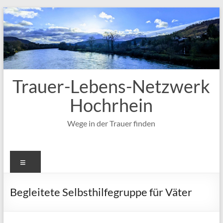
Zum
Inhalt
springen
Trauer-Lebens-Netzwerk
Hochrhein
Wege in der Trauer finden
Menü
Begleitete Selbsthilfegruppe für Väter