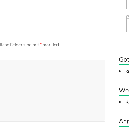
liche Felder sind mit
*
markiert
Got
k
Woc
K
Ang