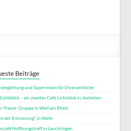
este Beiträge
isbegleitung und Supervision für Ehrenamtliche
Lichtblick – ein zweites Café Lichtblick in Jestetten
rn-Trauer-Gruppe in Weil am Rhein
m der Erinnerung“ in Wehr
ercafé Hoffnungstreff in Lauchringen
Office 365
Outlook Live