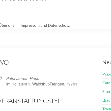
Über uns
Impressum und Datenschutz
WO
Neu
Prax
Pater-Jordan-Haus
Cafe 
Im Höllstein 1, Waldshut-Tiengen, 79761
Elte
VERANSTALTUNGSTYP
„Bau
ender
iCalendar
Trau