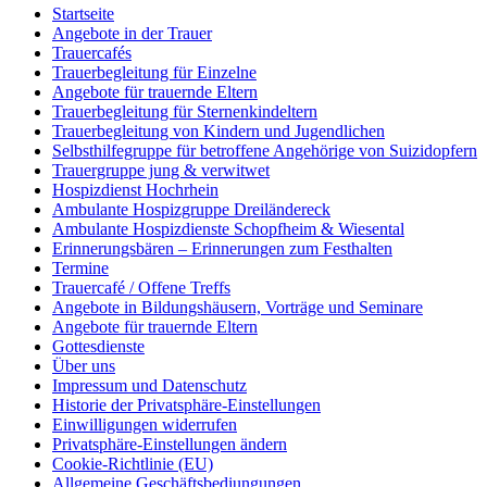
Startseite
Angebote in der Trauer
Trauercafés
Trauerbegleitung für Einzelne
Angebote für trauernde Eltern
Trauerbegleitung für Sternenkindeltern
Trauerbegleitung von Kindern und Jugendlichen
Selbsthilfegruppe für betroffene Angehörige von Suizidopfern
Trauergruppe jung & verwitwet
Hospizdienst Hochrhein
Ambulante Hospizgruppe Dreiländereck
Ambulante Hospizdienste Schopfheim & Wiesental
Erinnerungsbären – Erinnerungen zum Festhalten
Termine
Trauercafé / Offene Treffs
Angebote in Bildungshäusern, Vorträge und Seminare
Angebote für trauernde Eltern
Gottesdienste
Über uns
Impressum und Datenschutz
Historie der Privatsphäre-Einstellungen
Einwilligungen widerrufen
Privatsphäre-Einstellungen ändern
Cookie-Richtlinie (EU)
Allgemeine Geschäftsbediungungen