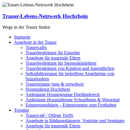
Zum
Inhalt
springen
Trauer-Lebens-Netzwerk Hochrhein
Wege in der Trauer finden
Menü
Startseite
Angebote in der Trauer
Trauercafés
Trauerbegleitung für Einzelne
Angebote für trauernde Eltern
Trauerbegleitung für Sternenkindeltern
Trauerbegleitung von Kindern und Jugendlichen
Selbsthilfegruppe für betroffene Angehörige von
Suizidopfern
Trauergruppe jung & verwitwet
Hospizdienst Hochrhein
Ambulante Hospizgruppe Dreiländereck
Ambulante Hospizdienste Schopfheim & Wiesental
Erinnerungsbären – Erinnerungen zum Festhalten
Termine
Trauercafé / Offene Treffs
Angebote in Bildungshäusern, Vorträge und Seminare
Angebote für trauernde Eltern