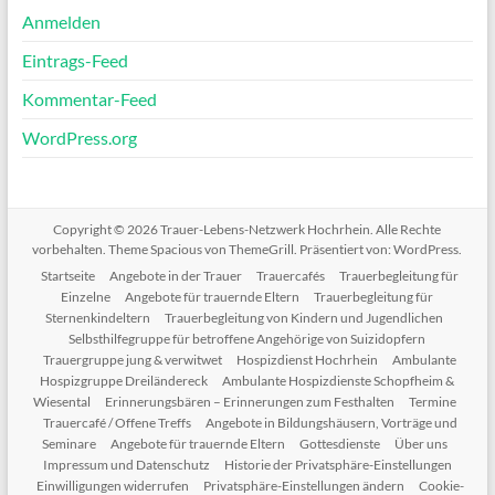
Anmelden
Eintrags-Feed
Kommentar-Feed
WordPress.org
Copyright © 2026
Trauer-Lebens-Netzwerk Hochrhein
. Alle Rechte
vorbehalten. Theme
Spacious
von ThemeGrill. Präsentiert von:
WordPress
.
Startseite
Angebote in der Trauer
Trauercafés
Trauerbegleitung für
Einzelne
Angebote für trauernde Eltern
Trauerbegleitung für
Sternenkindeltern
Trauerbegleitung von Kindern und Jugendlichen
Selbsthilfegruppe für betroffene Angehörige von Suizidopfern
Trauergruppe jung & verwitwet
Hospizdienst Hochrhein
Ambulante
Hospizgruppe Dreiländereck
Ambulante Hospizdienste Schopfheim &
Wiesental
Erinnerungsbären – Erinnerungen zum Festhalten
Termine
Trauercafé / Offene Treffs
Angebote in Bildungshäusern, Vorträge und
Seminare
Angebote für trauernde Eltern
Gottesdienste
Über uns
Impressum und Datenschutz
Historie der Privatsphäre-Einstellungen
Einwilligungen widerrufen
Privatsphäre-Einstellungen ändern
Cookie-