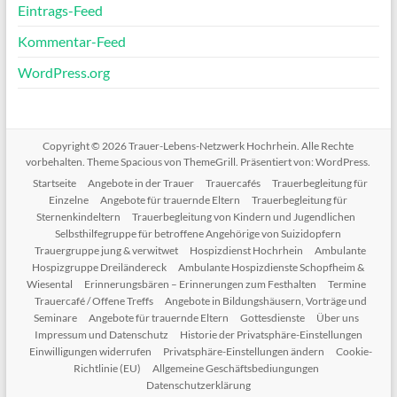
Eintrags-Feed
Kommentar-Feed
WordPress.org
Copyright © 2026
Trauer-Lebens-Netzwerk Hochrhein
. Alle Rechte
vorbehalten. Theme
Spacious
von ThemeGrill. Präsentiert von:
WordPress
.
Startseite
Angebote in der Trauer
Trauercafés
Trauerbegleitung für
Einzelne
Angebote für trauernde Eltern
Trauerbegleitung für
Sternenkindeltern
Trauerbegleitung von Kindern und Jugendlichen
Selbsthilfegruppe für betroffene Angehörige von Suizidopfern
Trauergruppe jung & verwitwet
Hospizdienst Hochrhein
Ambulante
Hospizgruppe Dreiländereck
Ambulante Hospizdienste Schopfheim &
Wiesental
Erinnerungsbären – Erinnerungen zum Festhalten
Termine
Trauercafé / Offene Treffs
Angebote in Bildungshäusern, Vorträge und
Seminare
Angebote für trauernde Eltern
Gottesdienste
Über uns
Impressum und Datenschutz
Historie der Privatsphäre-Einstellungen
Einwilligungen widerrufen
Privatsphäre-Einstellungen ändern
Cookie-
Richtlinie (EU)
Allgemeine Geschäftsbediungungen
Datenschutzerklärung