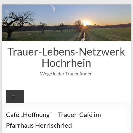
Zum
Inhalt
springen
Trauer-Lebens-Netzwerk
Hochrhein
Wege in der Trauer finden
Menü
Café „Hoffnung“ – Trauer-Café im
Pfarrhaus Herrischried