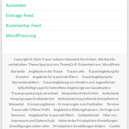
Anmelden
Eintrags-Feed
Kommentar-Feed
WordPress.org
Copyright © 2026
Trauer-Lebens-Netzwerk Hochrhein
. Alle Rechte
vorbehalten. Theme
Spacious
von ThemeGrill. Präsentiert von:
WordPress
.
Startseite
Angebote in der Trauer
Trauercafés
Trauerbegleitung für
Einzelne
Angebote für trauernde Eltern
Trauerbegleitung für
Sternenkindeltern
Trauerbegleitung von Kindern und Jugendlichen
Selbsthilfegruppe für betroffene Angehörige von Suizidopfern
Trauergruppe jung & verwitwet
Hospizdienst Hochrhein
Ambulante
Hospizgruppe Dreiländereck
Ambulante Hospizdienste Schopfheim &
Wiesental
Erinnerungsbären – Erinnerungen zum Festhalten
Termine
Trauercafé / Offene Treffs
Angebote in Bildungshäusern, Vorträge und
Seminare
Angebote für trauernde Eltern
Gottesdienste
Über uns
Impressum und Datenschutz
Historie der Privatsphäre-Einstellungen
Einwilligungen widerrufen
Privatsphäre-Einstellungen ändern
Cookie-