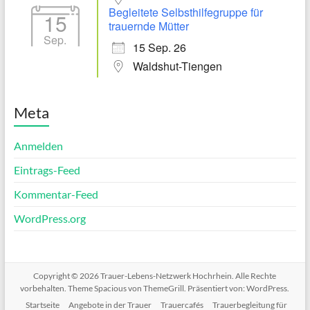
Begleitete Selbsthilfegruppe für
15
trauernde Mütter
Sep.
15 Sep. 26
Waldshut-Tiengen
Meta
Anmelden
Eintrags-Feed
Kommentar-Feed
WordPress.org
Copyright © 2026
Trauer-Lebens-Netzwerk Hochrhein
. Alle Rechte
vorbehalten. Theme
Spacious
von ThemeGrill. Präsentiert von:
WordPress
.
Startseite
Angebote in der Trauer
Trauercafés
Trauerbegleitung für