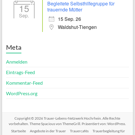
Begleitete Selbsthilfegruppe für
15
trauernde Mütter
Sep.
15 Sep. 26
Waldshut-Tiengen
Meta
Anmelden
Eintrags-Feed
Kommentar-Feed
WordPress.org
Copyright © 2026
Trauer-Lebens-Netzwerk Hochrhein
. Alle Rechte
vorbehalten. Theme
Spacious
von ThemeGrill. Präsentiert von:
WordPress
.
Startseite
Angebote in der Trauer
Trauercafés
Trauerbegleitung für