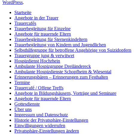
WordPress
.
Startseite
Angebote in der Trauer
Trauercafés
Trauerbegleitung für Einzelne
Angebote für trauernde Eltern
Trauerbegleitung für Sternenkindeltern
Trauerbegleitung von Kindern und Jugendlichen
Selbsthilfegruppe für betroffene Angehörige von Suizidopfern
Trauergruppe jung & verwitwet
Hospizdienst Hochrhein
Ambulante Hospizgruppe Dreiländereck
Ambulante Hospizdienste Schopfheim & Wiesental
Erinnerungsbären – Erinnerungen zum Festhalten
Termine
Trauercafé / Offene Treffs
Angebote in Bildungshäusern, Vorträge und Seminare
Angebote für trauernde Eltern
Gottesdienste
Über uns
Impressum und Datenschutz
Historie der Privatsphäre-Einstellungen
Einwilligungen widerrufen
Privatsphäre-Einstellungen ändern