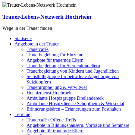
Zum
Inhalt
springen
Trauer-Lebens-Netzwerk Hochrhein
Wege in der Trauer finden
Menü
Startseite
Angebote in der Trauer
Trauercafés
Trauerbegleitung für Einzelne
Angebote für trauernde Eltern
Trauerbegleitung für Sternenkindeltern
Trauerbegleitung von Kindern und Jugendlichen
Selbsthilfegruppe für betroffene Angehörige von
Suizidopfern
Trauergruppe jung & verwitwet
Hospizdienst Hochrhein
Ambulante Hospizgruppe Dreiländereck
Ambulante Hospizdienste Schopfheim & Wiesental
Erinnerungsbären – Erinnerungen zum Festhalten
Termine
Trauercafé / Offene Treffs
Angebote in Bildungshäusern, Vorträge und Seminare
Angebote für trauernde Eltern