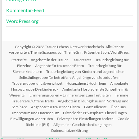
Kommentar-Feed
WordPress.org
Copyright © 2026
Trauer-Lebens-Netzwerk Hochrhein
. Alle Rechte
vorbehalten. Theme
Spacious
von ThemeGrill. Präsentiert von:
WordPress
.
Startseite
Angebote in der Trauer
Trauercafés
Trauerbegleitung für
Einzelne
Angebote für trauernde Eltern
Trauerbegleitung für
Sternenkindeltern
Trauerbegleitung von Kindern und Jugendlichen
Selbsthilfegruppe für betroffene Angehörige von Suizidopfern
Trauergruppe jung & verwitwet
Hospizdienst Hochrhein
Ambulante
Hospizgruppe Dreiländereck
Ambulante Hospizdienste Schopfheim &
Wiesental
Erinnerungsbären – Erinnerungen zum Festhalten
Termine
Trauercafé / Offene Treffs
Angebote in Bildungshäusern, Vorträge und
Seminare
Angebote für trauernde Eltern
Gottesdienste
Über uns
Impressum und Datenschutz
Historie der Privatsphäre-Einstellungen
Einwilligungen widerrufen
Privatsphäre-Einstellungen ändern
Cookie-
Richtlinie (EU)
Allgemeine Geschäftsbediungungen
Datenschutzerklärung