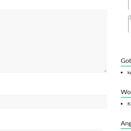
Got
k
Woc
K
Ang