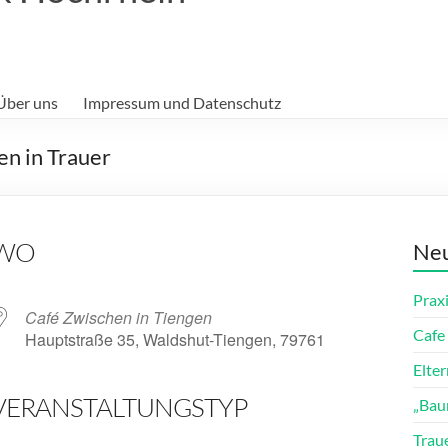
Über uns
Impressum und Datenschutz
n in Trauer
WO
Neu
Prax
Café Zwischen in Tiengen
Cafe 
Hauptstraße 35, Waldshut-Tiengen, 79761
Elte
VERANSTALTUNGSTYP
„Bau
ender
iCalendar
Trau