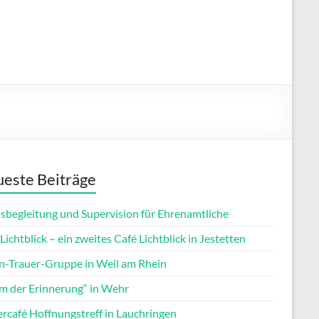
este Beiträge
isbegleitung und Supervision für Ehrenamtliche
Lichtblick – ein zweites Café Lichtblick in Jestetten
rn-Trauer-Gruppe in Weil am Rhein
m der Erinnerung“ in Wehr
ercafé Hoffnungstreff in Lauchringen
Office 365
Outlook Live