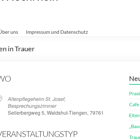
Über uns
Impressum und Datenschutz
n in Trauer
WO
Neu
Prax
Altenpflegeheim St. Josef,
Cafe 
Besprechungszimmer
Seilerbergweg 5, Waldshut-Tiengen, 79761
Elte
„Bau
VERANSTALTUNGSTYP
ender
iCalendar
Trau