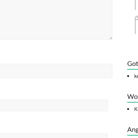
Got
k
Woc
K
Ang