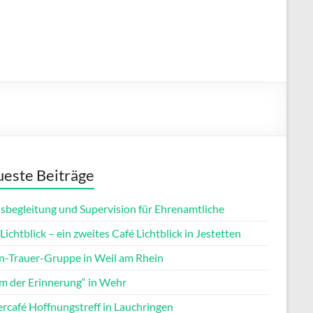
este Beiträge
isbegleitung und Supervision für Ehrenamtliche
Lichtblick – ein zweites Café Lichtblick in Jestetten
rn-Trauer-Gruppe in Weil am Rhein
m der Erinnerung“ in Wehr
ercafé Hoffnungstreff in Lauchringen
Office 365
Outlook Live