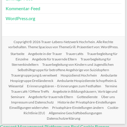
Kommentar-Feed
WordPress.org
Copyright © 2026
Trauer-Lebens-Netzwerk Hochrhein
. Alle Rechte
vorbehalten. Theme
Spacious
von ThemeGrill. Präsentiert von:
WordPress
.
Startseite
Angebote in der Trauer
Trauercafés
Trauerbegleitung für
Einzelne
Angebote für trauernde Eltern
Trauerbegleitung für
Sternenkindeltern
Trauerbegleitung von Kindern und Jugendlichen
Selbsthilfegruppe für betroffene Angehörige von Suizidopfern
Trauergruppe jung & verwitwet
Hospizdienst Hochrhein
Ambulante
Hospizgruppe Dreiländereck
Ambulante Hospizdienste Schopfheim &
Wiesental
Erinnerungsbären – Erinnerungen zum Festhalten
Termine
Trauercafé / Offene Treffs
Angebote in Bildungshäusern, Vorträge und
Seminare
Angebote für trauernde Eltern
Gottesdienste
Über uns
Impressum und Datenschutz
Historie der Privatsphäre-Einstellungen
Einwilligungen widerrufen
Privatsphäre-Einstellungen ändern
Cookie-
Richtlinie (EU)
Allgemeine Geschäftsbediungungen
Datenschutzerklärung
Consent Management Platform von Real Cookie Banner