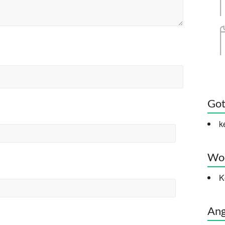
Got
k
Woc
K
Ang