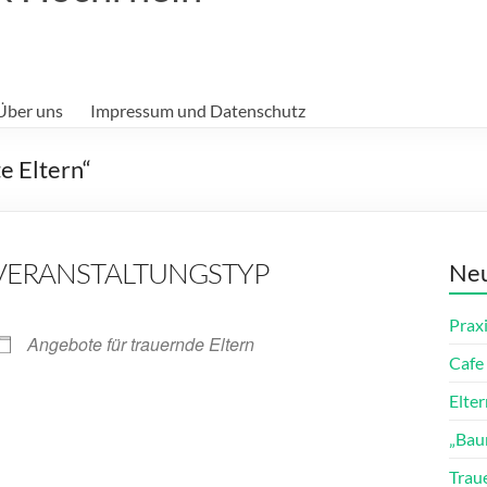
Über uns
Impressum und Datenschutz
e Eltern“
VERANSTALTUNGSTYP
Neu
Prax
Angebote für trauernde Eltern
Cafe 
Elte
„Bau
ender
iCalendar
Trau