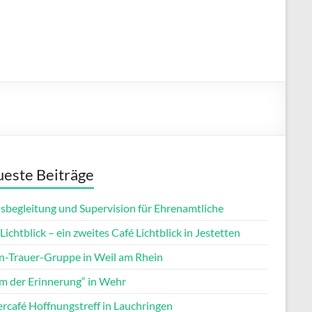
este Beiträge
isbegleitung und Supervision für Ehrenamtliche
Lichtblick – ein zweites Café Lichtblick in Jestetten
rn-Trauer-Gruppe in Weil am Rhein
m der Erinnerung“ in Wehr
ercafé Hoffnungstreff in Lauchringen
Office 365
Outlook Live