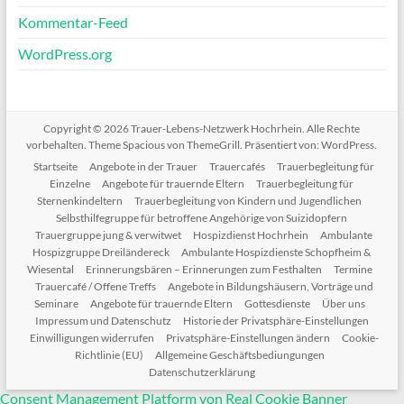
Kommentar-Feed
WordPress.org
Copyright © 2026
Trauer-Lebens-Netzwerk Hochrhein
. Alle Rechte
vorbehalten. Theme
Spacious
von ThemeGrill. Präsentiert von:
WordPress
.
Startseite
Angebote in der Trauer
Trauercafés
Trauerbegleitung für
Einzelne
Angebote für trauernde Eltern
Trauerbegleitung für
Sternenkindeltern
Trauerbegleitung von Kindern und Jugendlichen
Selbsthilfegruppe für betroffene Angehörige von Suizidopfern
Trauergruppe jung & verwitwet
Hospizdienst Hochrhein
Ambulante
Hospizgruppe Dreiländereck
Ambulante Hospizdienste Schopfheim &
Wiesental
Erinnerungsbären – Erinnerungen zum Festhalten
Termine
Trauercafé / Offene Treffs
Angebote in Bildungshäusern, Vorträge und
Seminare
Angebote für trauernde Eltern
Gottesdienste
Über uns
Impressum und Datenschutz
Historie der Privatsphäre-Einstellungen
Einwilligungen widerrufen
Privatsphäre-Einstellungen ändern
Cookie-
Richtlinie (EU)
Allgemeine Geschäftsbediungungen
Datenschutzerklärung
Consent Management Platform von Real Cookie Banner