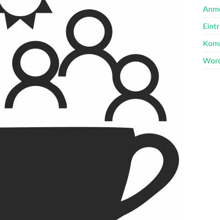
Anm
Eint
Komm
Word