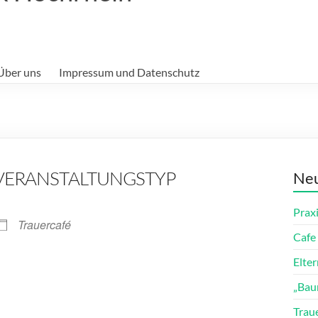
Über uns
Impressum und Datenschutz
VERANSTALTUNGSTYP
Neu
Prax
Trauercafé
Cafe 
Elte
„Bau
ender
iCalendar
Trau