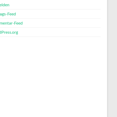
elden
rags-Feed
entar-Feed
Press.org