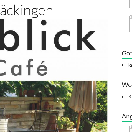
äckingen
Got
k
Woc
K
Ang