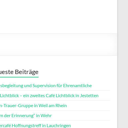
este Beiträge
isbegleitung und Supervision für Ehrenamtliche
Lichtblick – ein zweites Café Lichtblick in Jestetten
rn-Trauer-Gruppe in Weil am Rhein
m der Erinnerung“ in Wehr
ercafé Hoffnungstreff in Lauchringen
Office 365
Outlook Live