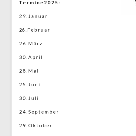
T e r m i n e 2 0 2 5 :
2 9 . J a n u a r
26 . F e b r u a r
2 6 . M ä r z
3 0 . A p r i l
2 8 . M a i
2 5 . J u n i
3 0 . J u l i
2 4 . S e p t e m b e r
2 9 . O k t o b e r