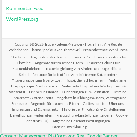
Kommentar-Feed
WordPress.org
Copyright © 2026
Trauer-Lebens-Netzwerk Hochrhein
. Alle Rechte
vorbehalten. Theme
Spacious
von ThemeGrill. Präsentiert von:
WordPress
.
Startseite
Angebote in der Trauer
Trauercafés
Trauerbegleitung für
Einzelne
Angebote für trauernde Eltern
Trauerbegleitung für
Sternenkindeltern
Trauerbegleitung von Kindern und Jugendlichen
Selbsthilfegruppe für betroffene Angehörige von Suizidopfern
Trauergruppe jung & verwitwet
Hospizdienst Hochrhein
Ambulante
Hospizgruppe Dreiländereck
Ambulante Hospizdienste Schopfheim &
Wiesental
Erinnerungsbären – Erinnerungen zum Festhalten
Termine
Trauercafé / Offene Treffs
Angebote in Bildungshäusern, Vorträge und
Seminare
Angebote für trauernde Eltern
Gottesdienste
Über uns
Impressum und Datenschutz
Historie der Privatsphäre-Einstellungen
Einwilligungen widerrufen
Privatsphäre-Einstellungen ändern
Cookie-
Richtlinie (EU)
Allgemeine Geschäftsbediungungen
Datenschutzerklärung
Consent Management Platform von Real Cookie Banner