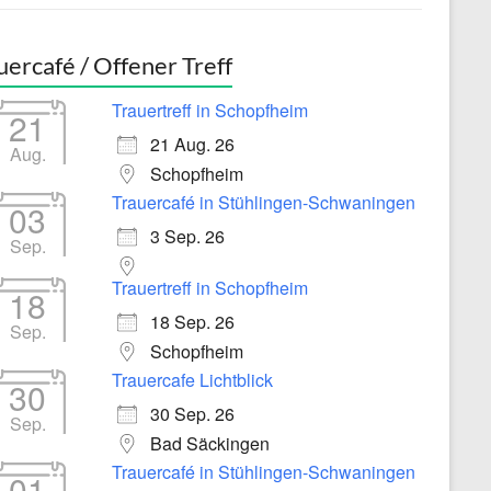
uercafé / Offener Treff
Trauertreff in Schopfheim
21
21 Aug. 26
Aug.
Schopfheim
Trauercafé in Stühlingen-Schwaningen
03
3 Sep. 26
Sep.
Trauertreff in Schopfheim
18
18 Sep. 26
Sep.
Schopfheim
Trauercafe Lichtblick
30
30 Sep. 26
Sep.
Bad Säckingen
Trauercafé in Stühlingen-Schwaningen
01