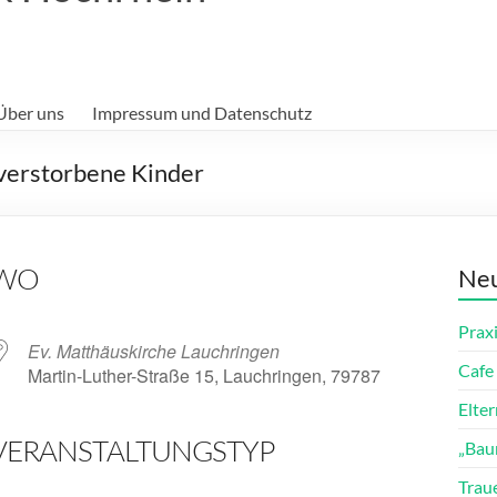
Über uns
Impressum und Datenschutz
verstorbene Kinder
WO
Neu
Prax
Ev. Matthäuskirche Lauchringen
Cafe 
Martin-Luther-Straße 15, Lauchringen, 79787
Elte
VERANSTALTUNGSTYP
„Bau
ender
iCalendar
Trau