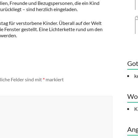
ilien, Freunde und Bezugspersonen, die ein Kind
rückliegt – sind herzlich eingeladen.
g für verstorbene Kinder. Überall auf der Welt
 Fenster gestellt. Eine Lichterkette rund um den
n werden.
Got
k
liche Felder sind mit
*
markiert
Woc
K
Ang