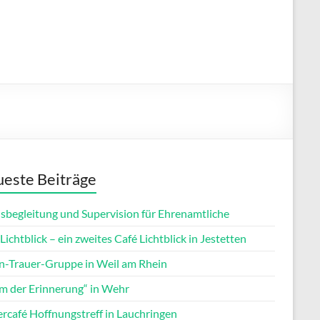
este Beiträge
isbegleitung und Supervision für Ehrenamtliche
Lichtblick – ein zweites Café Lichtblick in Jestetten
rn-Trauer-Gruppe in Weil am Rhein
m der Erinnerung“ in Wehr
ercafé Hoffnungstreff in Lauchringen
Office 365
Outlook Live