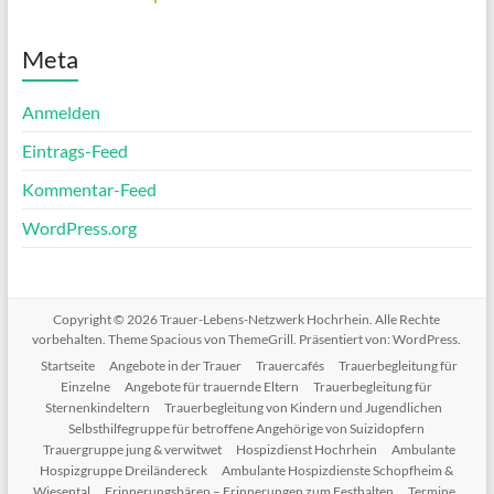
Meta
Anmelden
Eintrags-Feed
Kommentar-Feed
WordPress.org
Copyright © 2026
Trauer-Lebens-Netzwerk Hochrhein
. Alle Rechte
vorbehalten. Theme
Spacious
von ThemeGrill. Präsentiert von:
WordPress
.
Startseite
Angebote in der Trauer
Trauercafés
Trauerbegleitung für
Einzelne
Angebote für trauernde Eltern
Trauerbegleitung für
Sternenkindeltern
Trauerbegleitung von Kindern und Jugendlichen
Selbsthilfegruppe für betroffene Angehörige von Suizidopfern
Trauergruppe jung & verwitwet
Hospizdienst Hochrhein
Ambulante
Hospizgruppe Dreiländereck
Ambulante Hospizdienste Schopfheim &
Wiesental
Erinnerungsbären – Erinnerungen zum Festhalten
Termine