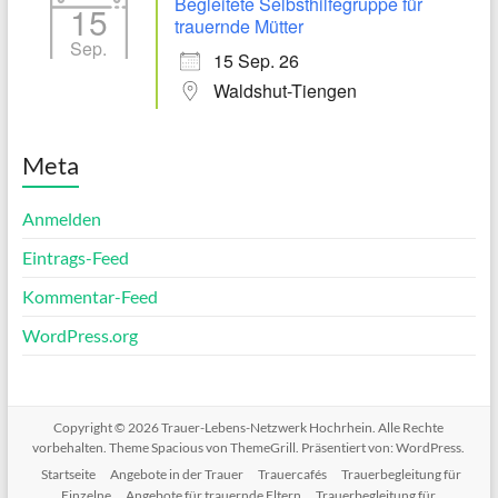
Begleitete Selbsthilfegruppe für
15
trauernde Mütter
Sep.
15 Sep. 26
Waldshut-Tiengen
Meta
Anmelden
Eintrags-Feed
Kommentar-Feed
WordPress.org
Copyright © 2026
Trauer-Lebens-Netzwerk Hochrhein
. Alle Rechte
vorbehalten. Theme
Spacious
von ThemeGrill. Präsentiert von:
WordPress
.
Startseite
Angebote in der Trauer
Trauercafés
Trauerbegleitung für
Einzelne
Angebote für trauernde Eltern
Trauerbegleitung für