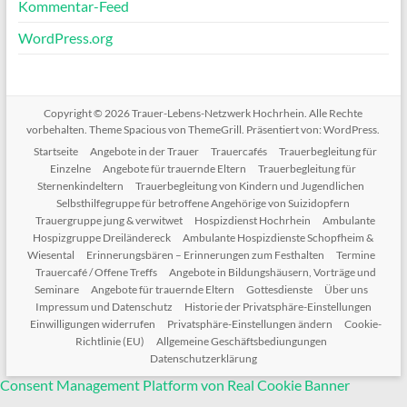
Kommentar-Feed
WordPress.org
Copyright © 2026
Trauer-Lebens-Netzwerk Hochrhein
. Alle Rechte
vorbehalten. Theme
Spacious
von ThemeGrill. Präsentiert von:
WordPress
.
Startseite
Angebote in der Trauer
Trauercafés
Trauerbegleitung für
Einzelne
Angebote für trauernde Eltern
Trauerbegleitung für
Sternenkindeltern
Trauerbegleitung von Kindern und Jugendlichen
Selbsthilfegruppe für betroffene Angehörige von Suizidopfern
Trauergruppe jung & verwitwet
Hospizdienst Hochrhein
Ambulante
Hospizgruppe Dreiländereck
Ambulante Hospizdienste Schopfheim &
Wiesental
Erinnerungsbären – Erinnerungen zum Festhalten
Termine
Trauercafé / Offene Treffs
Angebote in Bildungshäusern, Vorträge und
Seminare
Angebote für trauernde Eltern
Gottesdienste
Über uns
Impressum und Datenschutz
Historie der Privatsphäre-Einstellungen
Einwilligungen widerrufen
Privatsphäre-Einstellungen ändern
Cookie-
Richtlinie (EU)
Allgemeine Geschäftsbediungungen
Datenschutzerklärung
Consent Management Platform von Real Cookie Banner