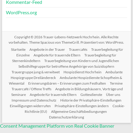
Kommentar-Feed
WordPress.org
Copyright © 2026
Trauer-Lebens-Netzwerk Hochrhein
. Alle Rechte
vorbehalten. Theme
Spacious
von ThemeGrill. Präsentiert von:
WordPress
.
Startseite
Angebote in der Trauer
Trauercafés
Trauerbegleitung für
Einzelne
Angebote für trauernde Eltern
Trauerbegleitung für
Sternenkindeltern
Trauerbegleitung von Kindern und Jugendlichen
Selbsthilfegruppe für betroffene Angehörige von Suizidopfern
Trauergruppe jung & verwitwet
Hospizdienst Hochrhein
Ambulante
Hospizgruppe Dreiländereck
Ambulante Hospizdienste Schopfheim &
Wiesental
Erinnerungsbären – Erinnerungen zum Festhalten
Termine
Trauercafé / Offene Treffs
Angebote in Bildungshäusern, Vorträge und
Seminare
Angebote für trauernde Eltern
Gottesdienste
Über uns
Impressum und Datenschutz
Historie der Privatsphäre-Einstellungen
Einwilligungen widerrufen
Privatsphäre-Einstellungen ändern
Cookie-
Richtlinie (EU)
Allgemeine Geschäftsbediungungen
Datenschutzerklärung
Consent Management Platform von Real Cookie Banner