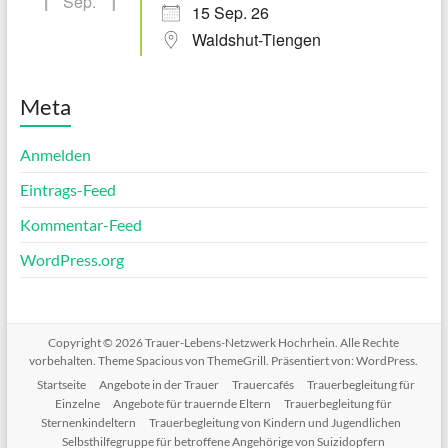
Sep.
15 Sep. 26
Waldshut-Tiengen
Meta
Anmelden
Eintrags-Feed
Kommentar-Feed
WordPress.org
Copyright © 2026
Trauer-Lebens-Netzwerk Hochrhein
. Alle Rechte
vorbehalten. Theme
Spacious
von ThemeGrill. Präsentiert von:
WordPress
.
Startseite
Angebote in der Trauer
Trauercafés
Trauerbegleitung für
Einzelne
Angebote für trauernde Eltern
Trauerbegleitung für
Sternenkindeltern
Trauerbegleitung von Kindern und Jugendlichen
Selbsthilfegruppe für betroffene Angehörige von Suizidopfern