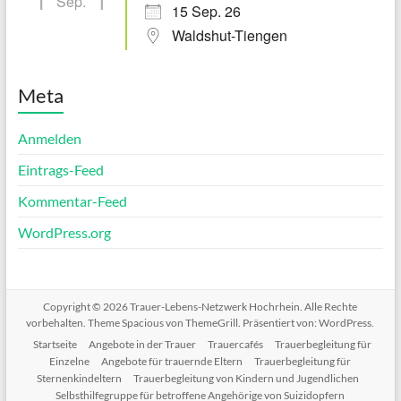
Sep.
15 Sep. 26
Waldshut-Tiengen
Meta
Anmelden
Eintrags-Feed
Kommentar-Feed
WordPress.org
Copyright © 2026
Trauer-Lebens-Netzwerk Hochrhein
. Alle Rechte
vorbehalten. Theme
Spacious
von ThemeGrill. Präsentiert von:
WordPress
.
Startseite
Angebote in der Trauer
Trauercafés
Trauerbegleitung für
Einzelne
Angebote für trauernde Eltern
Trauerbegleitung für
Sternenkindeltern
Trauerbegleitung von Kindern und Jugendlichen
Selbsthilfegruppe für betroffene Angehörige von Suizidopfern