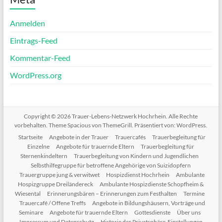
Anmelden
Eintrags-Feed
Kommentar-Feed
WordPress.org
Copyright © 2026
Trauer-Lebens-Netzwerk Hochrhein
. Alle Rechte
vorbehalten. Theme
Spacious
von ThemeGrill. Präsentiert von:
WordPress
.
Startseite
Angebote in der Trauer
Trauercafés
Trauerbegleitung für
Einzelne
Angebote für trauernde Eltern
Trauerbegleitung für
Sternenkindeltern
Trauerbegleitung von Kindern und Jugendlichen
Selbsthilfegruppe für betroffene Angehörige von Suizidopfern
Trauergruppe jung & verwitwet
Hospizdienst Hochrhein
Ambulante
Hospizgruppe Dreiländereck
Ambulante Hospizdienste Schopfheim &
Wiesental
Erinnerungsbären – Erinnerungen zum Festhalten
Termine
Trauercafé / Offene Treffs
Angebote in Bildungshäusern, Vorträge und
Seminare
Angebote für trauernde Eltern
Gottesdienste
Über uns
Impressum und Datenschutz
Historie der Privatsphäre-Einstellungen