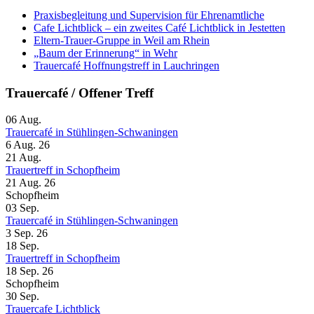
Praxisbegleitung und Supervision für Ehrenamtliche
Cafe Lichtblick – ein zweites Café Lichtblick in Jestetten
Eltern-Trauer-Gruppe in Weil am Rhein
„Baum der Erinnerung“ in Wehr
Trauercafé Hoffnungstreff in Lauchringen
Trauercafé / Offener Treff
06
Aug.
Trauercafé in Stühlingen-Schwaningen
6 Aug. 26
21
Aug.
Trauertreff in Schopfheim
21 Aug. 26
Schopfheim
03
Sep.
Trauercafé in Stühlingen-Schwaningen
3 Sep. 26
18
Sep.
Trauertreff in Schopfheim
18 Sep. 26
Schopfheim
30
Sep.
Trauercafe Lichtblick