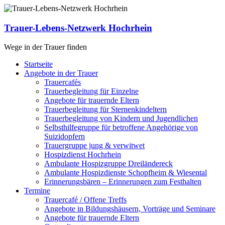
Zum
Inhalt
springen
Trauer-Lebens-Netzwerk Hochrhein
Wege in der Trauer finden
Menü
Startseite
Angebote in der Trauer
Trauercafés
Trauerbegleitung für Einzelne
Angebote für trauernde Eltern
Trauerbegleitung für Sternenkindeltern
Trauerbegleitung von Kindern und Jugendlichen
Selbsthilfegruppe für betroffene Angehörige von
Suizidopfern
Trauergruppe jung & verwitwet
Hospizdienst Hochrhein
Ambulante Hospizgruppe Dreiländereck
Ambulante Hospizdienste Schopfheim & Wiesental
Erinnerungsbären – Erinnerungen zum Festhalten
Termine
Trauercafé / Offene Treffs
Angebote in Bildungshäusern, Vorträge und Seminare
Angebote für trauernde Eltern