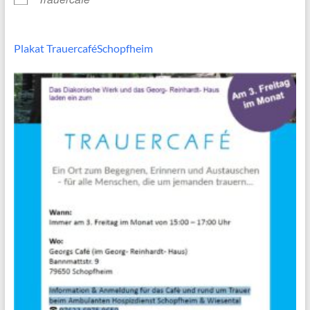
Plakat TrauercaféSchopfheim