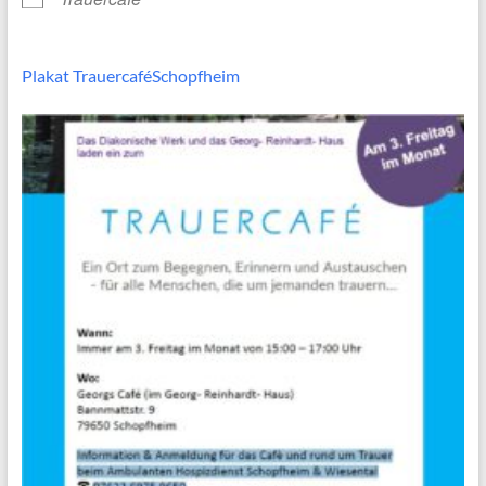
Plakat TrauercaféSchopfheim