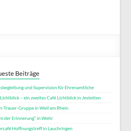
este Beiträge
isbegleitung und Supervision für Ehrenamtliche
Lichtblick – ein zweites Café Lichtblick in Jestetten
rn-Trauer-Gruppe in Weil am Rhein
m der Erinnerung“ in Wehr
ercafé Hoffnungstreff in Lauchringen
Office 365
Outlook Live