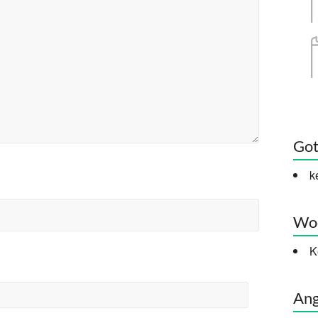
Got
k
Woc
K
Ang