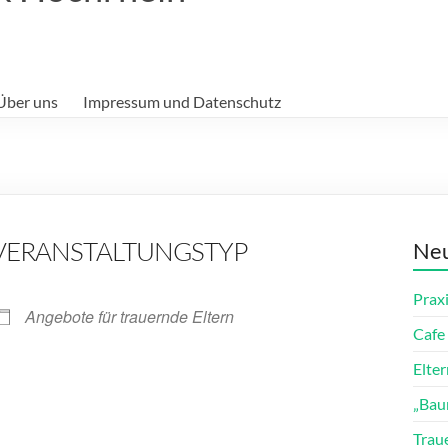
Über uns
Impressum und Datenschutz
VERANSTALTUNGSTYP
Neu
Prax
Angebote für trauernde Eltern
Cafe 
Elte
„Bau
ender
iCalendar
Trau