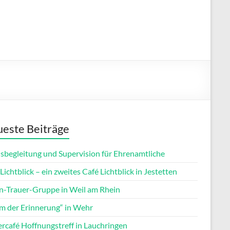
este Beiträge
isbegleitung und Supervision für Ehrenamtliche
Lichtblick – ein zweites Café Lichtblick in Jestetten
rn-Trauer-Gruppe in Weil am Rhein
m der Erinnerung“ in Wehr
ercafé Hoffnungstreff in Lauchringen
Office 365
Outlook Live