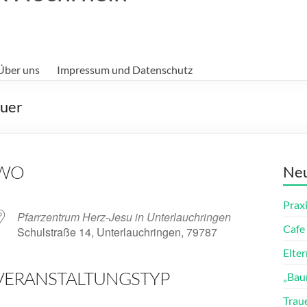
Über uns
Impressum und Datenschutz
auer
WO
Neu
Prax
Pfarrzentrum Herz-Jesu in Unterlauchringen
Cafe 
Schulstraße 14, Unterlauchringen, 79787
Elte
VERANSTALTUNGSTYP
„Bau
ender
iCalendar
Trau