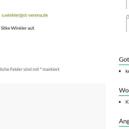
,
s.winkler@st-verena.de
Silke Winkler auf.
Got
liche Felder sind mit
*
markiert
k
Woc
K
Ang