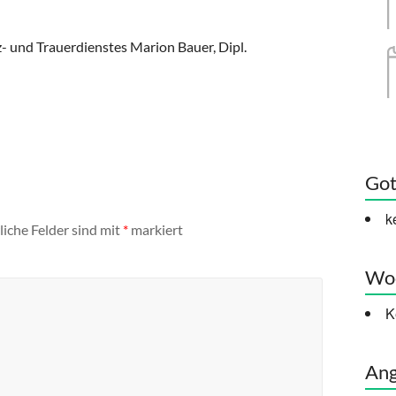
z- und Trauerdienstes Marion Bauer, Dipl.
Got
k
liche Felder sind mit
*
markiert
Woc
K
Ang