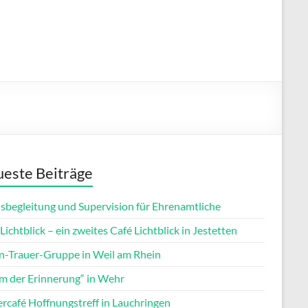
este Beiträge
isbegleitung und Supervision für Ehrenamtliche
Lichtblick – ein zweites Café Lichtblick in Jestetten
rn-Trauer-Gruppe in Weil am Rhein
m der Erinnerung“ in Wehr
ercafé Hoffnungstreff in Lauchringen
Office 365
Outlook Live