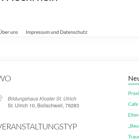
Über uns
Impressum und Datenschutz
WO
Neu
Prax
Bildungshaus Kloster St. Ulrich
Cafe 
St. Ulrich 10, Bollschweil, 79283
Elte
VERANSTALTUNGSTYP
„Bau
ender
iCalendar
Trau