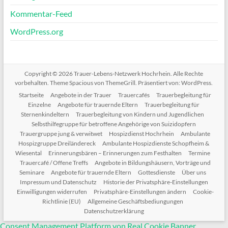
Kommentar-Feed
WordPress.org
Copyright © 2026
Trauer-Lebens-Netzwerk Hochrhein
. Alle Rechte
vorbehalten. Theme
Spacious
von ThemeGrill. Präsentiert von:
WordPress
.
Startseite
Angebote in der Trauer
Trauercafés
Trauerbegleitung für
Einzelne
Angebote für trauernde Eltern
Trauerbegleitung für
Sternenkindeltern
Trauerbegleitung von Kindern und Jugendlichen
Selbsthilfegruppe für betroffene Angehörige von Suizidopfern
Trauergruppe jung & verwitwet
Hospizdienst Hochrhein
Ambulante
Hospizgruppe Dreiländereck
Ambulante Hospizdienste Schopfheim &
Wiesental
Erinnerungsbären – Erinnerungen zum Festhalten
Termine
Trauercafé / Offene Treffs
Angebote in Bildungshäusern, Vorträge und
Seminare
Angebote für trauernde Eltern
Gottesdienste
Über uns
Impressum und Datenschutz
Historie der Privatsphäre-Einstellungen
Einwilligungen widerrufen
Privatsphäre-Einstellungen ändern
Cookie-
Richtlinie (EU)
Allgemeine Geschäftsbediungungen
Datenschutzerklärung
Consent Management Platform von Real Cookie Banner