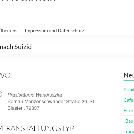
Über uns
Impressum und Datenschutz
nach Suizid
WO
Neu
Prax
Praxisräume Wandruszka
Cafe 
Bernau-Menzenschwander-Straße 20, St.
Blasien, 79837
Elte
„Bau
VERANSTALTUNGSTYP
ender
iCalendar
Trau