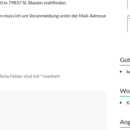
n 79837 St. Blasien stattfinden.
n muss ich um Voranmeldung unter der Mail-Adresse
Got
k
liche Felder sind mit
*
markiert
Woc
K
Ang