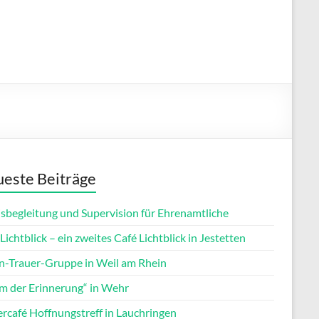
este Beiträge
isbegleitung und Supervision für Ehrenamtliche
Lichtblick – ein zweites Café Lichtblick in Jestetten
rn-Trauer-Gruppe in Weil am Rhein
m der Erinnerung“ in Wehr
ercafé Hoffnungstreff in Lauchringen
Office 365
Outlook Live