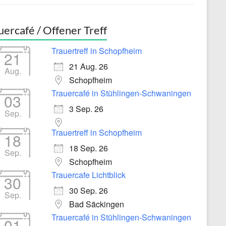
uercafé / Offener Treff
Trauertreff in Schopfheim
21
21 Aug. 26
Aug.
Schopfheim
Trauercafé in Stühlingen-Schwaningen
03
3 Sep. 26
Sep.
Trauertreff in Schopfheim
18
18 Sep. 26
Sep.
Schopfheim
Trauercafe Lichtblick
30
30 Sep. 26
Sep.
Bad Säckingen
Trauercafé in Stühlingen-Schwaningen
01