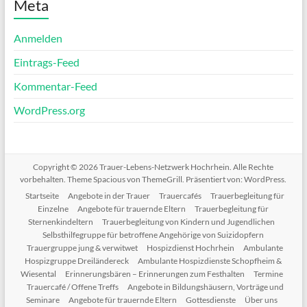
Meta
Anmelden
Eintrags-Feed
Kommentar-Feed
WordPress.org
Copyright © 2026
Trauer-Lebens-Netzwerk Hochrhein
. Alle Rechte
vorbehalten. Theme
Spacious
von ThemeGrill. Präsentiert von:
WordPress
.
Startseite
Angebote in der Trauer
Trauercafés
Trauerbegleitung für
Einzelne
Angebote für trauernde Eltern
Trauerbegleitung für
Sternenkindeltern
Trauerbegleitung von Kindern und Jugendlichen
Selbsthilfegruppe für betroffene Angehörige von Suizidopfern
Trauergruppe jung & verwitwet
Hospizdienst Hochrhein
Ambulante
Hospizgruppe Dreiländereck
Ambulante Hospizdienste Schopfheim &
Wiesental
Erinnerungsbären – Erinnerungen zum Festhalten
Termine
Trauercafé / Offene Treffs
Angebote in Bildungshäusern, Vorträge und
Seminare
Angebote für trauernde Eltern
Gottesdienste
Über uns