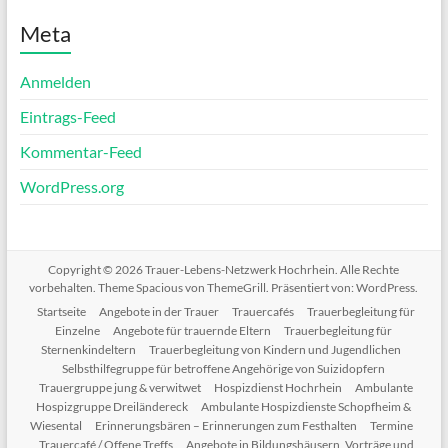
Meta
Anmelden
Eintrags-Feed
Kommentar-Feed
WordPress.org
Copyright © 2026
Trauer-Lebens-Netzwerk Hochrhein
. Alle Rechte
vorbehalten. Theme
Spacious
von ThemeGrill. Präsentiert von:
WordPress
.
Startseite
Angebote in der Trauer
Trauercafés
Trauerbegleitung für
Einzelne
Angebote für trauernde Eltern
Trauerbegleitung für
Sternenkindeltern
Trauerbegleitung von Kindern und Jugendlichen
Selbsthilfegruppe für betroffene Angehörige von Suizidopfern
Trauergruppe jung & verwitwet
Hospizdienst Hochrhein
Ambulante
Hospizgruppe Dreiländereck
Ambulante Hospizdienste Schopfheim &
Wiesental
Erinnerungsbären – Erinnerungen zum Festhalten
Termine
Trauercafé / Offene Treffs
Angebote in Bildungshäusern, Vorträge und