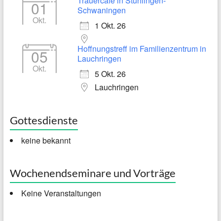
Trauercafé in Stühlingen-
01
Schwaningen
Okt.
1 Okt. 26
Hoffnungstreff im Familienzentrum in
05
Lauchringen
Okt.
5 Okt. 26
Lauchringen
Gottesdienste
keine bekannt
Wochenendseminare und Vorträge
Keine Veranstaltungen