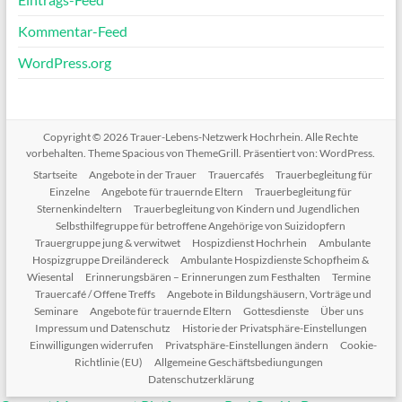
Kommentar-Feed
WordPress.org
Copyright © 2026
Trauer-Lebens-Netzwerk Hochrhein
. Alle Rechte
vorbehalten. Theme
Spacious
von ThemeGrill. Präsentiert von:
WordPress
.
Startseite
Angebote in der Trauer
Trauercafés
Trauerbegleitung für
Einzelne
Angebote für trauernde Eltern
Trauerbegleitung für
Sternenkindeltern
Trauerbegleitung von Kindern und Jugendlichen
Selbsthilfegruppe für betroffene Angehörige von Suizidopfern
Trauergruppe jung & verwitwet
Hospizdienst Hochrhein
Ambulante
Hospizgruppe Dreiländereck
Ambulante Hospizdienste Schopfheim &
Wiesental
Erinnerungsbären – Erinnerungen zum Festhalten
Termine
Trauercafé / Offene Treffs
Angebote in Bildungshäusern, Vorträge und
Seminare
Angebote für trauernde Eltern
Gottesdienste
Über uns
Impressum und Datenschutz
Historie der Privatsphäre-Einstellungen
Einwilligungen widerrufen
Privatsphäre-Einstellungen ändern
Cookie-
Richtlinie (EU)
Allgemeine Geschäftsbediungungen
Datenschutzerklärung