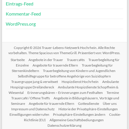
Eintrags-Feed
Kommentar-Feed
WordPress.org
Copyright © 2026
Trauer-Lebens-Netzwerk Hochrhein
. Alle Rechte
vorbehalten. Theme
Spacious
von ThemeGrill. Präsentiert von:
WordPress
.
Startseite
Angebote in der Trauer
Trauercafés
Trauerbegleitung für
Einzelne
Angebote für trauernde Eltern
Trauerbegleitung für
Sternenkindeltern
Trauerbegleitung von Kindern und Jugendlichen
Selbsthilfegruppe für betroffene Angehörige von Suizidopfern
Trauergruppe jung & verwitwet
Hospizdienst Hochrhein
Ambulante
Hospizgruppe Dreiländereck
Ambulante Hospizdienste Schopfheim &
Wiesental
Erinnerungsbären – Erinnerungen zum Festhalten
Termine
Trauercafé / Offene Treffs
Angebote in Bildungshäusern, Vorträge und
Seminare
Angebote für trauernde Eltern
Gottesdienste
Über uns
Impressum und Datenschutz
Historie der Privatsphäre-Einstellungen
Einwilligungen widerrufen
Privatsphäre-Einstellungen ändern
Cookie-
Richtlinie (EU)
Allgemeine Geschäftsbediungungen
Datenschutzerklärung